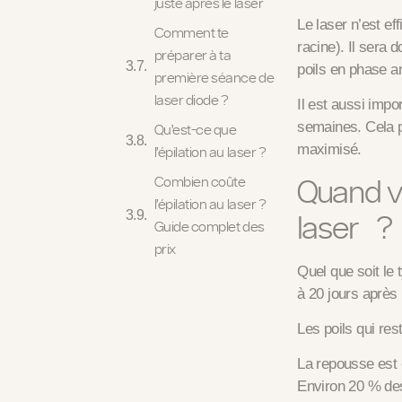
juste après le laser
Le laser n’est ef
Comment te
racine). Il sera 
préparer à ta
poils en phase a
première séance de
laser diode ?
Il est aussi imp
semaines. Cela p
Qu’est-ce que
maximisé.
l’épilation au laser ?
Quand vo
Combien coûte
l’épilation au laser ?
laser ?
Guide complet des
prix
Quel que soit le 
à 20 jours après
Les poils qui re
La repousse est
Environ 20 % des