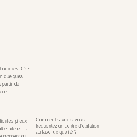
es hommes. C’est
En quelques
 partir de
dre.
Comment savoir si vous
licules pileux
fréquentez un centre d’épilation
ulbe pileux.
La
au laser de qualité ?
e pigment qui