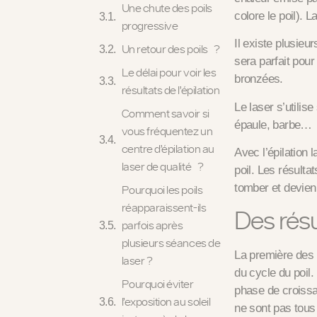
Une chute des poils
colore le poil). L
progressive
Il existe plusieu
Un retour des poils ?
sera parfait pou
Le délai pour voir les
bronzées.
résultats de l’épilation
Le laser s’utilis
Comment savoir si
épaule, barbe…
vous fréquentez un
centre d’épilation au
Avec l’épilation 
laser de qualité ?
poil.
Les résultat
tomber et devienn
Pourquoi les poils
réapparaissent-ils
Des résu
parfois après
plusieurs séances de
La première des 
laser ?
du cycle du poil
.
Pourquoi éviter
phase de croissa
l’exposition au soleil
ne sont pas to