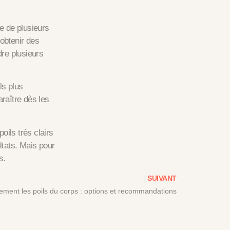
e de plusieurs
obtenir des
dre plusieurs
ls plus
raître dès les
oils très clairs
ultats. Mais
pour
s
.
SUIVANT
ement les poils du corps : options et recommandations