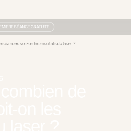
EMIÈRE SÉANCE GRATUITE
 séances voit-on les résultats du laser ?
5
e combien de
it-on les
u laser ?