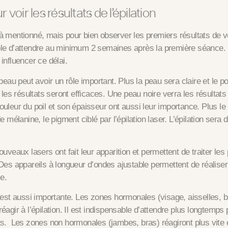
r voir les résultats de l’épilation
 mentionné, mais pour bien observer les premiers résultats de votr
le d’attendre au minimum 2 semaines après la première séance. 
influencer ce délai.
 peau peut avoir un rôle important. Plus la peau sera claire et le po
s les résultats seront efficaces. Une peau noire verra les résultat
uleur du poil et son épaisseur ont aussi leur importance. Plus le 
e mélanine, le pigment ciblé par l’épilation laser. L’épilation sera 
ouveaux lasers ont fait leur apparition et permettent de traiter le
Des appareils à longueur d’ondes ajustable permettent de réaliser
ce.
 est aussi importante
. Les zones hormonales (visage, aisselles, bi
éagir à l’épilation. Il est indispensable d’attendre plus longtemps 
ts. Les zones non hormonales (jambes, bras) réagiront plus vite e