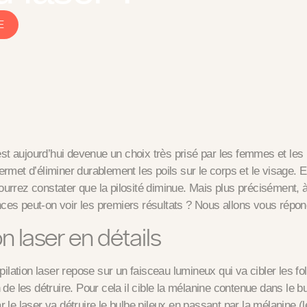
E
r est aujourd’hui devenue un choix très prisé par les femmes et l
ermet d’éliminer durablement les poils sur le corps et le visage. 
urrez constater que la pilosité diminue. Mais plus précisément, à
es peut-on voir les premiers résultats ? Nous allons vous répon
on laser en détails
épilation laser repose sur un faisceau lumineux qui va cibler les fol
 de les détruire. Pour cela il cible la mélanine contenue dans le b
 le laser va détruire le bulbe pileux en passant par la mélanine
(l