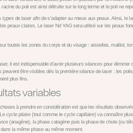
a racine du poil est ainsi détruite sur le long terme et le poil ne r
rs types de laser afin de s’adapter au mieux aux peaux.
Ainsi, le l
r les peaux claires. Le laser Nd YAG sera utilisé sur les peaux fo
e sur toutes les zones du corps et du visage : aisselles, maillot, t
laser, il est indispensable d’avoir plusieurs séances pour éliminer
s peuvent être visibles dès la première séance de laser : les po
ent plus fins.
ltats variables
choses à prendre en considération est que
les résultats observé
 Le cycle pilaire (tout comme le cycle capillaire) va connaître plus
nce (anagène), la phase catagène puis la phase de chute (ou télo
us dans la même phase au même moment.