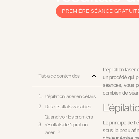
PREMIÈRE SÉANCE GRATUIT
L’épilation lase
Tabla de contenidos
un procédé qui p
séances, vous po
combien de séanc
L’épilation laser en détails
L’épilati
Des résultats variables
Quand voir les premiers
Le principe de l’
résultats de l’épilation
sous la peau afin
laser ?
chaleur émise par