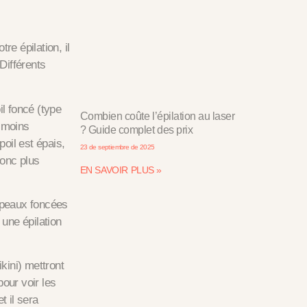
e épilation, il
Différents
il foncé (type
Combien coûte l’épilation au laser
s moins
? Guide complet des prix
poil est épais,
23 de septiembre de 2025
donc plus
EN SAVOIR PLUS »
s peaux foncées
 une épilation
kini) mettront
pour voir les
t il sera