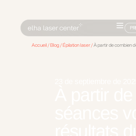
PR
Accueil
/
Blog
/
Épilation laser
/
À partir de combien de
23 de septiembre de 202
À partir d
séances vo
résultats d