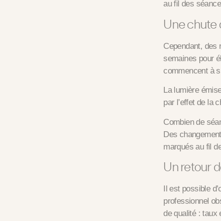
au fil des séance
Une chute d
Cependant, des r
semaines pour éli
commencent à s’a
La lumière émise 
par l’effet de la c
Combien de séanc
Des changements 
marqués au fil d
Un retour d
Il est possible d
professionnel obs
de qualité : taux