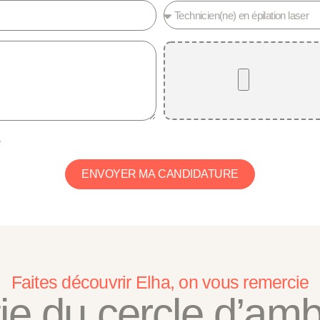
é
ENVOYER MA CANDIDATURE
Faites découvrir Elha, on vous remercie
tie du cercle d’a