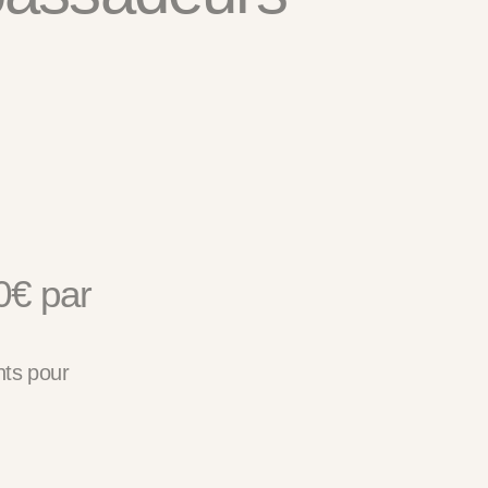
0€ par
nts pour