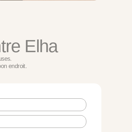
tre Elha
uses.
bon endroit.