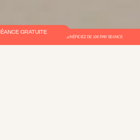
SÉANCE GRATUITE
PRENEZ RENDEZ-VOUS ET BÉNÉFICIEZ DE 10€ PAR SEANCE
Quand on se sent bien, ça se voit.
Chez Elha, vous le
remarquerez dès la première
séance.