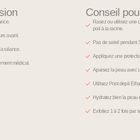
sion
Conseil pou
ance.
Rasez ou utilisez une c
poil à la racine.
urs avant.
Pas de soleil pendant 3
 la séance.
Appliquez une protect
tement médical.
Apaisez la peau avec u
Utilisez Post-depil Elha 
Hydratez bien la peau 
Exfoliez 1 à 2 fois par