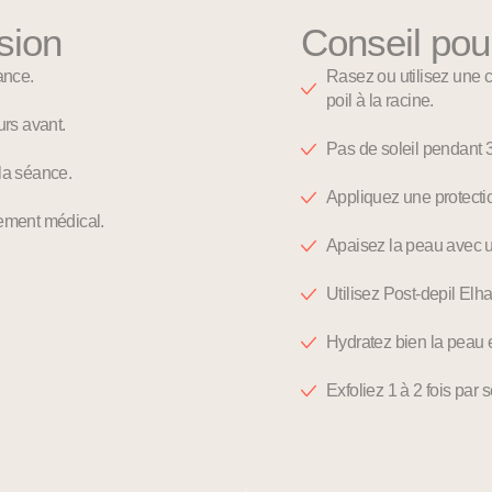
sion
Conseil pou
ance.
Rasez ou utilisez une c
poil à la racine.
urs avant.
Pas de soleil pendant 3
 la séance.
Appliquez une protect
tement médical.
Apaisez la peau avec u
Utilisez Post-depil Elha 
Hydratez bien la peau 
Exfoliez 1 à 2 fois par