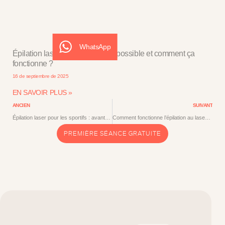
WhatsApp
Épilation laser indolore : est-ce possible et comment ça
fonctionne ?
16 de septiembre de 2025
EN SAVOIR PLUS »
ANCIEN
SUIVANT
Épilation laser pour les sportifs : avantages et recommandations
Comment fonctionne l’épilation au laser diode ?
PREMIÈRE SÉANCE GRATUITE